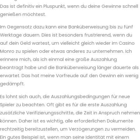
Das ist definitiv ein Pluspunkt, wenn du deine Gewinne schnell
genießen möchtest.
Im Gegensatz dazu kann eine Banküberweisung bis zu fünf
Werktage dauern. Dies ist besonders frustrierend, wenn du
auf dein Geld wartest, um vielleicht gleich wieder im Casino
Monro zu spielen oder etwas anderes zu unternehmen. Ich
erinnere mich, als ich einmal eine große Auszahlung
beantragt habe und die Banküberweisung länger dauerte als
erwartet. Das hat meine Vorfreude auf den Gewinn ein wenig
gedämpft.
Es lohnt sich auch, die Auszahlungsbedingungen für neue
Spieler zu beachten. Oft gibt es für die erste Auszahlung
zusätzliche Verifizierungsschritte, die Zeit in Anspruch nehmen
können. Daher ist es wichtig, alle erforderlichen Dokumente
rechtzeitig bereitzustellen, um Verzögerungen zu vermeiden.
Ein gutes Beispiel ist, wenn man seine Identität mit einem