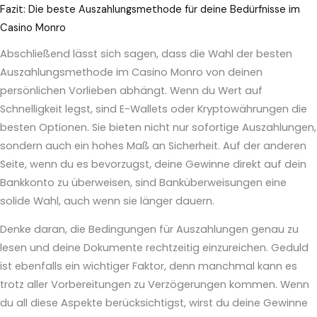
Fazit: Die beste Auszahlungsmethode für deine Bedürfnisse im
Casino Monro
Abschließend lässt sich sagen, dass die Wahl der besten
Auszahlungsmethode im Casino Monro von deinen
persönlichen Vorlieben abhängt. Wenn du Wert auf
Schnelligkeit legst, sind E-Wallets oder Kryptowährungen die
besten Optionen. Sie bieten nicht nur sofortige Auszahlungen,
sondern auch ein hohes Maß an Sicherheit. Auf der anderen
Seite, wenn du es bevorzugst, deine Gewinne direkt auf dein
Bankkonto zu überweisen, sind Banküberweisungen eine
solide Wahl, auch wenn sie länger dauern.
Denke daran, die Bedingungen für Auszahlungen genau zu
lesen und deine Dokumente rechtzeitig einzureichen. Geduld
ist ebenfalls ein wichtiger Faktor, denn manchmal kann es
trotz aller Vorbereitungen zu Verzögerungen kommen. Wenn
du all diese Aspekte berücksichtigst, wirst du deine Gewinne