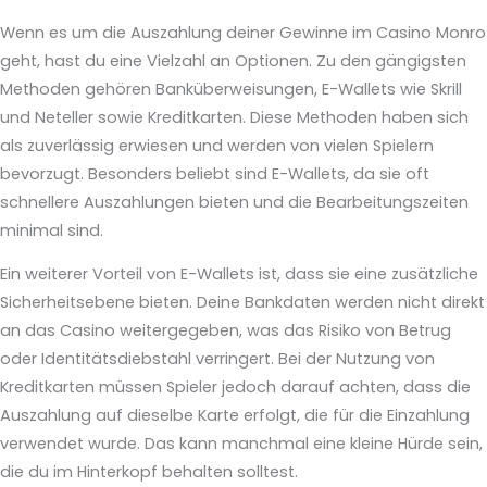
Wenn es um die Auszahlung deiner Gewinne im Casino Monro
geht, hast du eine Vielzahl an Optionen. Zu den gängigsten
Methoden gehören Banküberweisungen, E-Wallets wie Skrill
und Neteller sowie Kreditkarten. Diese Methoden haben sich
als zuverlässig erwiesen und werden von vielen Spielern
bevorzugt. Besonders beliebt sind E-Wallets, da sie oft
schnellere Auszahlungen bieten und die Bearbeitungszeiten
minimal sind.
Ein weiterer Vorteil von E-Wallets ist, dass sie eine zusätzliche
Sicherheitsebene bieten. Deine Bankdaten werden nicht direkt
an das Casino weitergegeben, was das Risiko von Betrug
oder Identitätsdiebstahl verringert. Bei der Nutzung von
Kreditkarten müssen Spieler jedoch darauf achten, dass die
Auszahlung auf dieselbe Karte erfolgt, die für die Einzahlung
verwendet wurde. Das kann manchmal eine kleine Hürde sein,
die du im Hinterkopf behalten solltest.