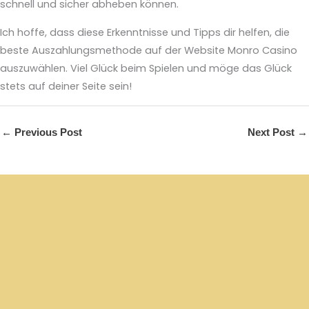
schnell und sicher abheben können.
Ich hoffe, dass diese Erkenntnisse und Tipps dir helfen, die
beste Auszahlungsmethode auf der Website Monro Casino
auszuwählen. Viel Glück beim Spielen und möge das Glück
stets auf deiner Seite sein!
←
Previous Post
Next Post
→