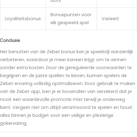
slots
Bonuspunten voor
Loyaliteitsbonus
Varieert
elk gespeeld spel
Conclusie
Het benutten van de Zebet bonus kan je speelstijl aanzienlijk
verbeteren, waardoor je meer kansen krijgt om te winnen
zonder extra kosten. Door de gereguleerde voorwaarden te
begrijpen en de juiste spellen te kiezen, kunnen spelers de
Zebet ervaring volledig optimaliseren. Door gebruik te maken
van de Zebet app, ben je er bovendien van verzekerd dat je
nooit een waardevolle promotie mist terwijl je onderweg
bent. Vergeet niet om altijd verantwoord te spelen en houd
alles binnen je budget voor een veilige en plezierige
gokervaring.