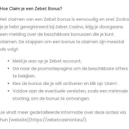
Hoe Claim je een Zebet Bonus?
Het claimen van een Zebet bonus is eenvoudig en snel. Zodra
je je hebt geregistreerd bij Zebet Casino, krijg je doorgaans
een melding over de beschikbare bonussen die je kunt
claimen. De stappen om een bonus te claimen zijn meestal
als volgt:
Meld je aan op je Zebet account.
Ga naar de promotiepagina om de beschikbare offers
te bekijken.
Kies de bonus die je wilt activeren en klik op ‘claim’.
Voldoe aan de eventuele vereisten, zoals een minimale
storting, om de bonus te ontvangen.
Je vindt meer gedetailleerde informatie over deze acties via
hun [website](https://zebetcasinonl.eu/).