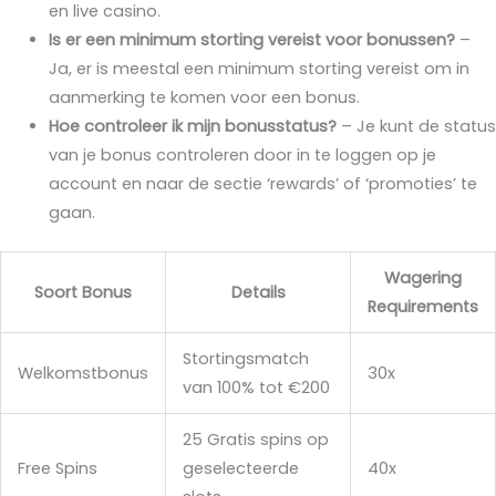
en live casino.
Is er een minimum storting vereist voor bonussen?
–
Ja, er is meestal een minimum storting vereist om in
aanmerking te komen voor een bonus.
Hoe controleer ik mijn bonusstatus?
– Je kunt de status
van je bonus controleren door in te loggen op je
account en naar de sectie ‘rewards’ of ‘promoties’ te
gaan.
Wagering
Soort Bonus
Details
Requirements
Stortingsmatch
Welkomstbonus
30x
van 100% tot €200
25 Gratis spins op
Free Spins
geselecteerde
40x