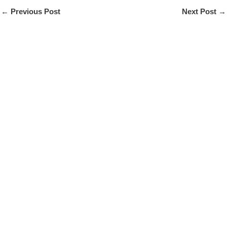
←
Previous Post
Next Post
→